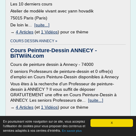
Les 10 derniers cours
Atelier de modèle vivant avec yann hovadik
75015 Paris (Paris)
De loin le...
[suite...]
→
4 Articles
(et
1 Vidéos
) pour ce thème
COURS DESSIN ANNECY »
Cours Peinture-Dessin ANNECY -
BiTWiiN.com
Cours de peinture dessin à Annecy - 74000
0 seniors Professeurs de peinture-dessin et 0 offre(s)
d'emploi en Cours Peinture-Dessin disponibles à Annecy
Vous êtes à la recherche d'un Professeur de peinture-
dessin à ANNECY ? Il vous suffit de déposer
GRATUITEMENT une offre en Cours Peinture-Dessin à
ANNECY. Les seniors Professeurs de...
[suite...]
→
4 Articles
(et
1 Vidéos
) pour ce thème
En poursuivant votre navigation sur ce site, vous acceptez
COURS PEINTURE REPENTIGNY »
X
l'utilisation de cookies pour vous proposer des contenus et
services adaptés à vos centres d'intérêts.
En savoir plus
Cours de dessin et de peinture à