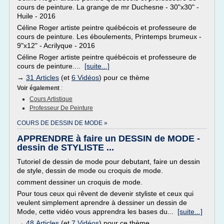
cours de peinture. La grange de mr Duchesne - 30"x30" -
Huile - 2016
Céline Roger artiste peintre québécois et professeure de
cours de peinture. Les éboulements, Printemps brumeux -
9"x12" - Acrilyque - 2016
Céline Roger artiste peintre québécois et professeure de
cours de peinture....
[suite...]
→
31 Articles
(et
6 Vidéos
) pour ce thème
Voir également
:
Cours Artistique
Professeur De Peinture
COURS DE DESSIN DE MODE »
APPRENDRE à faire un DESSIN de MODE -
dessin de STYLISTE ...
Tutoriel de dessin de mode pour debutant, faire un dessin
de style, dessin de mode ou croquis de mode.
comment dessiner un croquis de mode.
Pour tous ceux qui rêvent de devenir styliste et ceux qui
veulent simplement aprendre à dessiner un dessin de
Mode, cette vidéo vous apprendra les bases du...
[suite...]
→
48 Articles
(et
7 Vidéos
) pour ce thème