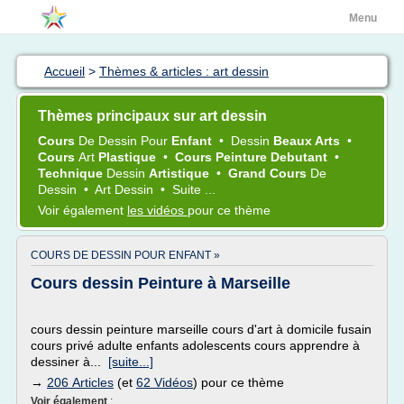
Menu
Accueil
>
Thèmes & articles : art dessin
Thèmes principaux sur art dessin
Cours
De
Dessin
Pour
Enfant
•
Dessin
Beaux Arts
•
Cours
Art
Plastique
•
Cours Peinture Debutant
•
Technique
Dessin
Artistique
•
Grand Cours
De
Dessin
•
Art Dessin
•
Suite ...
Voir également
les vidéos
pour ce thème
COURS DE DESSIN POUR ENFANT »
Cours dessin Peinture à Marseille
cours dessin peinture marseille cours d'art à domicile fusain
cours privé adulte enfants adolescents cours apprendre à
dessiner à...
[suite...]
→
206 Articles
(et
62 Vidéos
) pour ce thème
Voir également
: