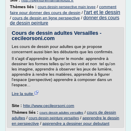
Site :
http://peinturemamanlotus.fr
Thèmes liés :
/
comment
cours dessin perspective main levee
l'art et le dessin
faire pour donner des cours de dessin
/
donner des cours
/
cours de dessin en ligne perspective
/
de dessin peinture
Cours de dessin adultes Versailles -
cecileorsoni.com
Les cours de dessin pour adultes que je propose
concernent aussi bien les débutants que les confirmés.
Il s'agit d'apprendre à figurer le monde: apprendre à
dessiner les formes telles qu'on les voit et non tel qu'on
les imagine, apprendre à observer les jeux de lumière,
apprendre à rendre les matières, apprendre à figurer
l'espace (perspective) apprendre à composer dans un
l'espace...
Lire la suite
Site :
http://www.cecileorsoni.com
Thèmes liés :
/
cours de dessin
cours dessin adultes versailles
adultes
/
/
apprendre le dessin
cours dessin peinture versailles
en perspective
/
apprendre a dessiner pour debutant