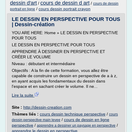
dessin d'art
cours de dessin d art
/
/
cours de dessin
/
cours dessin portrait crayon
portrait en ligne
LE DESSIN EN PERSPECTIVE POUR TOUS
| Dessin-création
YOU ARE HERE: Home » LE DESSIN EN PERSPECTIVE
POUR TOUS
LE DESSIN EN PERSPECTIVE POUR TOUS
APPRENDRE À DESSINER EN PERSPECTIVE ET
CRÉER LE VOLUME
Niveau : débutant et intermédiaire
Objectifs : A la fin de cette formation, vous allez être
capable de construire un dessin en perspective de a à z,
en ayant acquis les fondamentaux du dessin dans
l'espace et en sachant créer le volume. Il ne...
Lire la suite
Site :
http://dessin-creation.com
Thèmes liés :
cours dessin technique perspective
/
cours
/
cours de dessin en ligne
dessin perspective main levee
perspective
/
/
apprendre a dessiner un paysage en perspective
apprendre le dessin en perspective