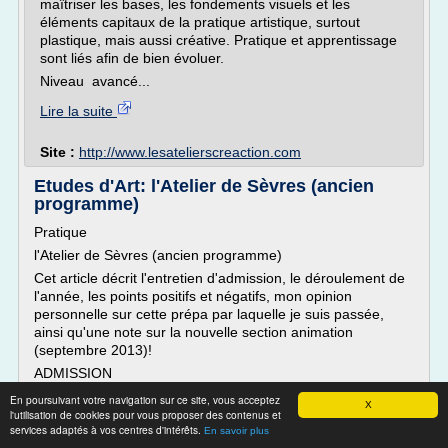
maîtriser les bases, les fondements visuels et les
éléments capitaux de la pratique artistique, surtout
plastique, mais aussi créative. Pratique et apprentissage
sont liés afin de bien évoluer.
Niveau avancé...
Lire la suite
Site :
http://www.lesatelierscreaction.com
Etudes d'Art: l'Atelier de Sèvres (ancien
programme)
Pratique
l'Atelier de Sèvres (ancien programme)
Cet article décrit l'entretien d'admission, le déroulement de
l'année, les points positifs et négatifs, mon opinion
personnelle sur cette prépa par laquelle je suis passée,
ainsi qu'une note sur la nouvelle section animation
(septembre 2013)!
ADMISSION
Pour entrer à l'Atelier de Sèvres, il faut deux choses : de
En poursuivant votre navigation sur ce site, vous acceptez
X
la motivation et de...
l'utilisation de cookies pour vous proposer des contenus et
services adaptés à vos centres d'intérêts.
En savoir plus
Lire la suite