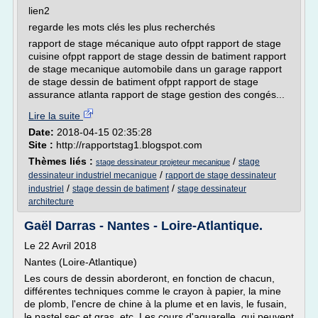
lien2
regarde les mots clés les plus recherchés
rapport de stage mécanique auto ofppt rapport de stage
cuisine ofppt rapport de stage dessin de batiment rapport
de stage mecanique automobile dans un garage rapport
de stage dessin de batiment ofppt rapport de stage
assurance atlanta rapport de stage gestion des congés...
Lire la suite
Date:
2018-04-15 02:35:28
Site :
http://rapportstag1.blogspot.com
Thèmes liés :
/
stage
stage dessinateur projeteur mecanique
/
dessinateur industriel mecanique
rapport de stage dessinateur
/
/
industriel
stage dessin de batiment
stage dessinateur
architecture
Gaël Darras - Nantes - Loire-Atlantique.
Le 22 Avril 2018
Nantes (Loire-Atlantique)
Les cours de dessin aborderont, en fonction de chacun,
différentes techniques comme le crayon à papier, la mine
de plomb, l'encre de chine à la plume et en lavis, le fusain,
le pastel sec et gras, etc. Les cours d'aquarelle, qui peuvent