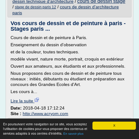
cours de dessin stage
dessin technique d'architecture
/
/
/
cours de dessin d'architecture
stage de dessin paris 12
paris
Vos cours de dessin et de peinture à paris -
Stages paris ...
Cours de dessin et de peinture à Paris.
Enseignement du dessin d'observation
et de la couleur, toutes techniques.
modèle vivant, nature morte, portrait, croquis en extérieur
Ouvert aux amateurs, aux étudiants et aux professionnels.
Nous proposons des cours de dessin et de peinture tous
niveaux : initiés, débutants ou étudiant en préparation aux
concours des Grandes Ecoles d'Art.
Les cours à...
Lire la suite
Date:
2018-04-18 17:12:24
Site :
http://www.acryom.com
Combien Coûte un Cours de Dessin -
En poursuivant votre navigation sur ce site, vous acceptez
X
l'utilisation de cookies pour vous proposer des contenus et
superprof.fr
services adaptés à vos centres d'intérêts.
En savoir plus
Bref : apprendre les bases du dessin en somme !