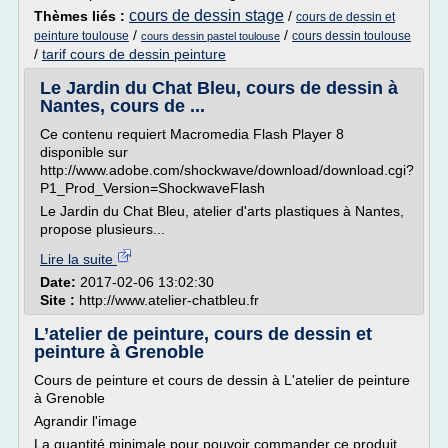
cours de dessin stage
Thèmes liés :
/
cours de dessin et
/
/
peinture toulouse
cours dessin toulouse
cours dessin pastel toulouse
/
tarif cours de dessin peinture
Le Jardin du Chat Bleu, cours de dessin à
Nantes, cours de ...
Ce contenu requiert Macromedia Flash Player 8
disponible sur
http://www.adobe.com/shockwave/download/download.cgi?
P1_Prod_Version=ShockwaveFlash
Le Jardin du Chat Bleu, atelier d'arts plastiques à Nantes,
propose plusieurs...
Lire la suite
Date:
2017-02-06 13:02:30
Site :
http://www.atelier-chatbleu.fr
L’atelier de peinture, cours de dessin et
peinture à Grenoble
Cours de peinture et cours de dessin à L'atelier de peinture
à Grenoble
Agrandir l'image
La quantité minimale pour pouvoir commander ce produit