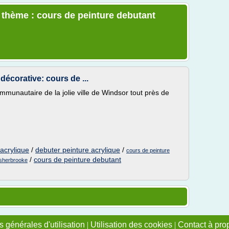
e thème : cours de peinture debutant
décorative: cours de ...
munautaire de la jolie ville de Windsor tout près de
acrylique
/
debuter peinture acrylique
/
cours de peinture
/
cours de peinture debutant
 sherbrooke
 générales d'utilisation
|
Utilisation des cookies
|
Contact à pro