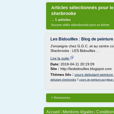
Articles sélectionnés pour l
sherbrooke
1 articles
→
Aucune vidéo sélectionnée pour ce thème
Les Bidouilles : Blog de peinture 
J'enseigne chez G.G.C. et au centre com
Sherbrooke : LES Bidouilles ...
Lire la suite
Date:
2018-04-11 20:19:09
Site :
http://lesbidouilles.blogspot.com
Thèmes liés :
cours debutant peinture 
/
debutant sherbrooke
cours de peinture acrylique
1 Ressources
Accueil
|
Mentions légales
|
Conditions