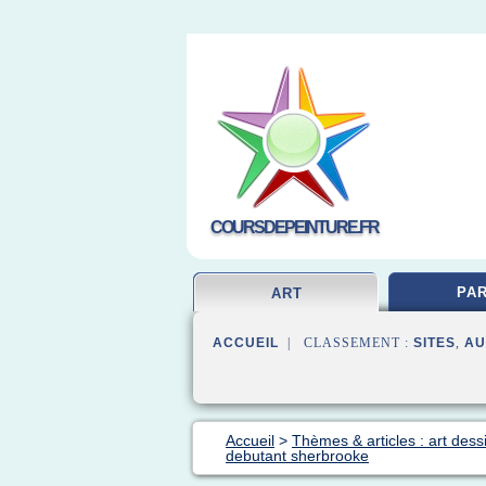
COURSDEPEINTURE.FR
PAR
ART
ACCUEIL
| CLASSEMENT :
SITES
,
AU
Accueil
>
Thèmes & articles : art dess
debutant sherbrooke