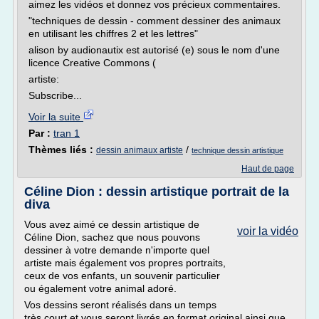
aimez les vidéos et donnez vos précieux commentaires.
"techniques de dessin - comment dessiner des animaux
en utilisant les chiffres 2 et les lettres"
alison by audionautix est autorisé (e) sous le nom d'une
licence Creative Commons (
artiste:
Subscribe...
Voir la suite
Par :
tran 1
Thèmes liés :
/
dessin animaux artiste
technique dessin artistique
Haut de page
Céline Dion : dessin artistique portrait de la
diva
Vous avez aimé ce dessin artistique de
voir la vidéo
Céline Dion, sachez que nous pouvons
dessiner à votre demande n'importe quel
artiste mais également vos propres portraits,
ceux de vos enfants, un souvenir particulier
ou également votre animal adoré.
Vos dessins seront réalisés dans un temps
très court et vous seront livrés en format original ainsi que