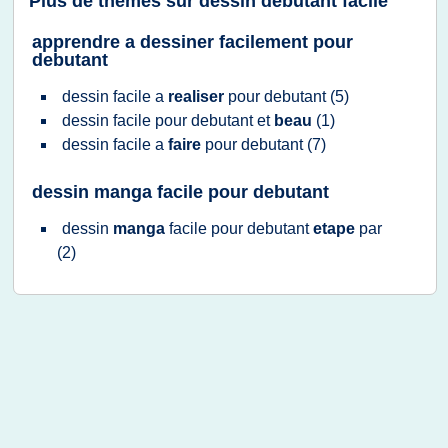
Plus de thèmes sur
dessin debutant facile
apprendre a dessiner facilement pour
debutant
dessin facile
a
realiser
pour
debutant
(5)
dessin facile
pour
debutant
et
beau
(1)
dessin facile
a
faire
pour
debutant
(7)
dessin manga facile pour debutant
dessin
manga
facile
pour
debutant
etape
par
(2)