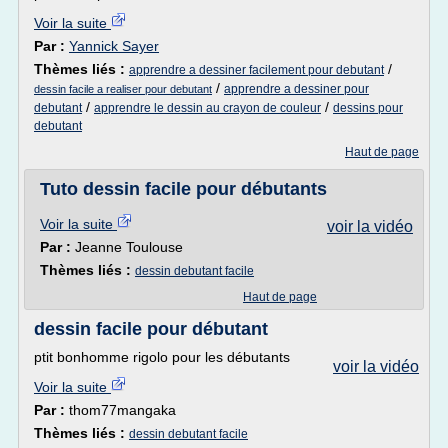
Voir la suite
Par :
Yannick Sayer
Thèmes liés :
/
apprendre a dessiner facilement pour debutant
/
apprendre a dessiner pour
dessin facile a realiser pour debutant
/
/
debutant
apprendre le dessin au crayon de couleur
dessins pour
debutant
Haut de page
Tuto dessin facile pour débutants
Voir la suite
voir la vidéo
Par :
Jeanne Toulouse
Thèmes liés :
dessin debutant facile
Haut de page
dessin facile pour débutant
ptit bonhomme rigolo pour les débutants
voir la vidéo
Voir la suite
Par :
thom77mangaka
Thèmes liés :
dessin debutant facile