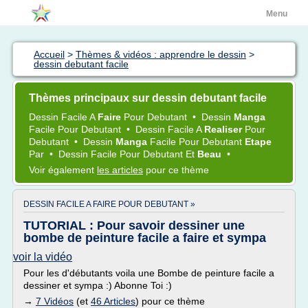
Menu
Accueil
>
Thèmes & vidéos : apprendre le dessin
>
dessin debutant facile
Thèmes principaux sur dessin debutant facile
Dessin Facile
A
Faire
Pour
Debutant
•
Dessin
Manga
Facile
Pour
Debutant
•
Dessin Facile
A
Realiser
Pour
Debutant
•
Dessin
Manga
Facile
Pour
Debutant
Etape
Par
•
Dessin Facile
Pour
Debutant
Et
Beau
•
Voir également
les articles
pour ce thème
DESSIN FACILE A FAIRE POUR DEBUTANT »
TUTORIAL : Pour savoir dessiner une
bombe de peinture facile a faire et sympa
voir la vidéo
Pour les d'débutants voila une Bombe de peinture facile a
dessiner et sympa :) Abonne Toi :)
→
7 Vidéos
(et
46 Articles
) pour ce thème