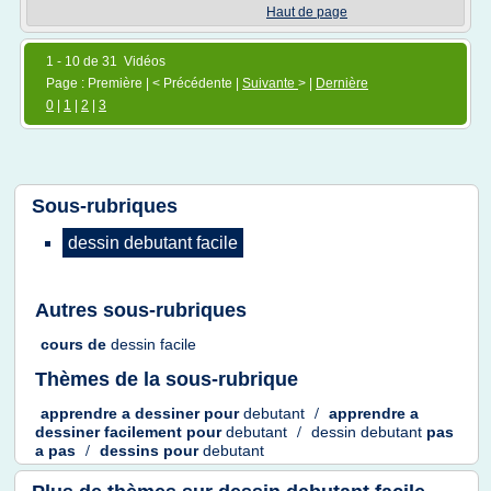
Haut de page
1 - 10 de 31 Vidéos
Page : Première | < Précédente |
Suivante
> |
Dernière
0
|
1
|
2
|
3
Sous-rubriques
dessin debutant facile
Autres sous-rubriques
cours
de
dessin facile
Thèmes de la sous-rubrique
apprendre
a
dessiner
pour
debutant
/
apprendre
a
dessiner facilement
pour
debutant
/
dessin debutant
pas
a pas
/
dessins
pour
debutant