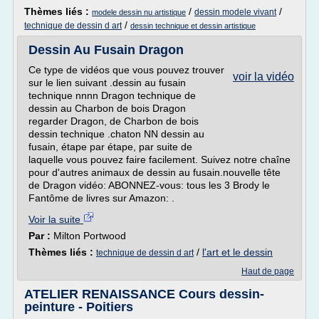
Thèmes liés :
/
/
dessin modele vivant
modele dessin nu artistique
/
technique de dessin d art
dessin technique et dessin artistique
Dessin Au Fusain Dragon
Ce type de vidéos que vous pouvez trouver
voir la vidéo
sur le lien suivant .dessin au fusain
technique nnnn Dragon technique de
dessin au Charbon de bois Dragon
regarder Dragon, de Charbon de bois
dessin technique .chaton NN dessin au
fusain, étape par étape, par suite de
laquelle vous pouvez faire facilement. Suivez notre chaîne
pour d'autres animaux de dessin au fusain.nouvelle tête
de Dragon vidéo: ABONNEZ-vous: tous les 3 Brody le
Fantôme de livres sur Amazon: .
Voir la suite
Par :
Milton Portwood
Thèmes liés :
/
l'art et le dessin
technique de dessin d art
Haut de page
ATELIER RENAISSANCE Cours dessin-
peinture - Poitiers