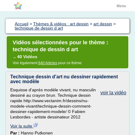
Menu
Accueil
>
Thèmes & vidéos : art dessin
>
art dessin
>
technique de dessin d art
Vidéos sélectionnées pour le thème :
technique de dessin d art
40 Vidéos
→
Voir également
840 Articles
pour ce thème
Technique dessin d'art nu dessiner rapidement
avec modèle
Esquisse d'après modèle vivant, nu masculin
voir la vidéo
dessiné au crayon brun. Technique dessin
rapide http://www.vectanim.fr/dessins/nu-
modele-vivant/technique-dessin-comment-
dessiner-rapidement-modele/ © Fabien
Lesbordes - artiste dessinateur 2012
Voir la suite
Par :
Hanno Putkonen