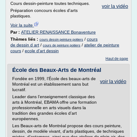
Cours dessin-peinture toutes techniques.
voir la vidéo
Préparation concours écoles d'arts
plastiques.
Voir la suite
Par :
ATELIER RENAISSANCE Bonaventure
Thèmes liés :
/
cours
cours dessin peinture poitiers
de dessin d art
/
/
atelier de peinture
cours de peinture poitiers
cours
/
ecole d'art dessin
Haut de page
École des Beaux-Arts de Montréal
Fondée en 1999, l’École des beaux-arts de
voir la vidéo
Montréal est un établissement sans but
lucratif.
Leader dans l’enseignement classique des
arts à Montréal, EBAMA offre une formation
professionnelle en arts visuels dans la
tradition des grandes écoles d’art
européennes.
Les Beaux-arts de Montréal propose des cours peinture,
dessin, de modèle vivant, d’arts plastiques, de techniques
mixtes, d’estampes, ainsi que des ateliers de plein air, des