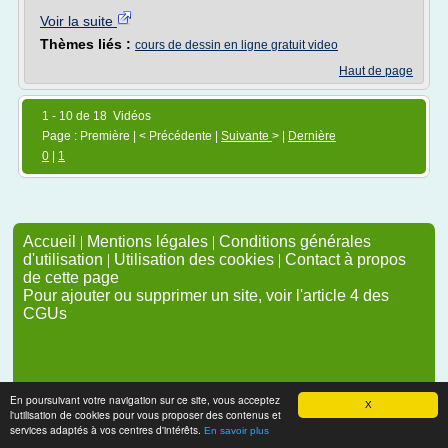
Voir la suite
Thèmes liés :
cours de dessin en ligne gratuit video
Haut de page
1 - 10 de 18 Vidéos
Page : Première | < Précédente |
Suivante
> |
Dernière
0
|
1
Accueil
|
Mentions légales
|
Conditions générales
d'utilisation
|
Utilisation des cookies
|
Contact à propos
de cette page
Pour ajouter ou supprimer un site, voir l'article 4 des
CGUs
En poursuivant votre navigation sur ce site, vous acceptez
X
l'utilisation de cookies pour vous proposer des contenus et
services adaptés à vos centres d'intérêts.
En savoir plus