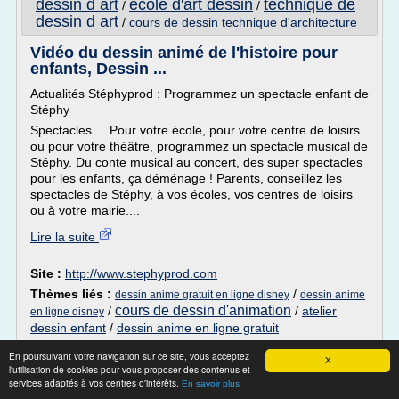
dessin d art
ecole d'art dessin
technique de
/
/
dessin d art
/
cours de dessin technique d'architecture
Vidéo du dessin animé de l'histoire pour
enfants, Dessin ...
Actualités Stéphyprod : Programmez un spectacle enfant de
Stéphy
Spectacles Pour votre école, pour votre centre de loisirs
ou pour votre théâtre, programmez un spectacle musical de
Stéphy. Du conte musical au concert, des super spectacles
pour les enfants, ça déménage ! Parents, conseillez les
spectacles de Stéphy, à vos écoles, vos centres de loisirs
ou à votre mairie....
Lire la suite
Site :
http://www.stephyprod.com
Thèmes liés :
/
dessin anime gratuit en ligne disney
dessin anime
cours de dessin d'animation
/
/
atelier
en ligne disney
dessin enfant
/
dessin anime en ligne gratuit
En poursuivant votre navigation sur ce site, vous acceptez
carnets d 'emilie d 'hauteville - COURS DE
X
l'utilisation de cookies pour vous proposer des contenus et
DESSIN ET ...
services adaptés à vos centres d'intérêts.
En savoir plus