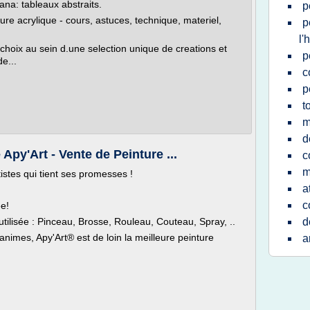
ana: tableaux abstraits.
p
ture acrylique - cours, astuces, technique, materiel,
p
l'
 choix au sein d.une selection unique de creations et
p
e...
c
p
t
m
d
Apy'Art - Vente de Peinture ...
c
m
tistes qui tient ses promesses !
a
c
ée!
utilisée : Pinceau, Brosse, Rouleau, Couteau, Spray, ..
d
nanimes, Apy'Art® est de loin la meilleure peinture
a