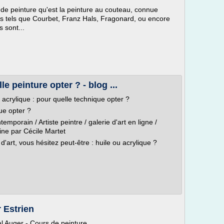
 de peinture qu'est la peinture au couteau, connue
s tels que Courbet, Franz Hals, Fragonard, ou encore
s sont...
le peinture opter ? - blog ...
 acrylique : pour quelle technique opter ?
ue opter ?
mporain / Artiste peintre / galerie d'art en ligne /
aine par Cécile Martet
'art, vous hésitez peut-être : huile ou acrylique ?
 Estrien
al Auger - Cours de peinture