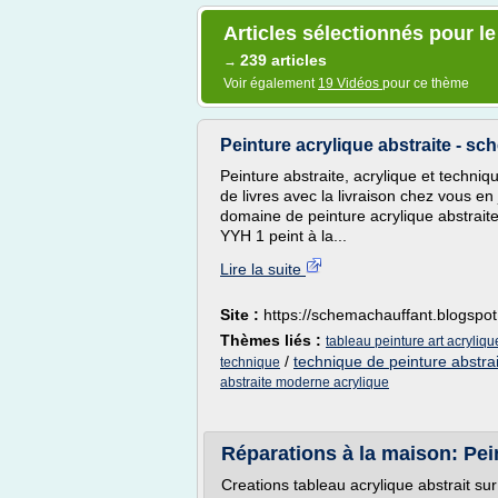
Articles sélectionnés pour le
239 articles
→
Voir également
19 Vidéos
pour ce thème
Peinture acrylique abstraite - 
Peinture abstraite, acrylique et techniqu
de livres avec la livraison chez vous e
domaine de peinture acrylique abstraite,
YYH 1 peint à la...
Lire la suite
Site :
https://schemachauffant.blogspo
Thèmes liés :
tableau peinture art acryliq
/
technique de peinture abstrai
technique
abstraite moderne acrylique
Réparations à la maison: Pein
Creations tableau acrylique abstrait sur 