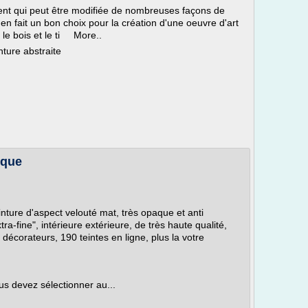
alent qui peut être modifiée de nombreuses façons de
 en fait un bon choix pour la création d'une oeuvre d'art
e, le bois et le ti More..
nture abstraite
ique
inture d'aspect velouté mat, très opaque et anti
a-fine", intérieure extérieure, de très haute qualité,
t décorateurs, 190 teintes en ligne, plus la votre
us devez sélectionner au...