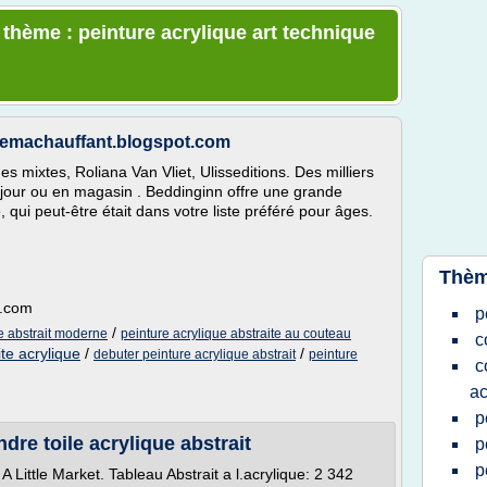
 thème : peinture acrylique art technique
schemachauffant.blogspot.com
es mixtes, Roliana Van Vliet, Ulisseditions. Des milliers
n jour ou en magasin . Beddinginn offre une grande
 qui peut-être était dans votre liste préféré pour âges.
Thèm
t.com
p
/
ue abstrait moderne
peinture acrylique abstraite au couteau
c
te acrylique
/
/
debuter peinture acrylique abstrait
peinture
c
ac
p
dre toile acrylique abstrait
p
p
A Little Market. Tableau Abstrait a l.acrylique: 2 342