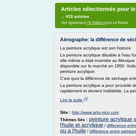
Articles sélectionnés pour le
419 articles
→
Voir également
76 Vidéos
pour ce thème
Aérographe: la différence de séch
La peinture acrylique est son histoire
La peinture acrylique diluable à l'eau f
elle-même a était inventée au Mexique a
disponible sur le marché en 1950. Voilà p
peinture acrylique.
C'est quoi la différence de séchage entre
La peinture acrylique a pour procédé de
rapidement et devient indélébile. La pei
Lire la suite
Site :
http://www.arts-nico.com
peinture acrylique s
Thèmes liés :
l'huile et acrylique
/
difference entre
ou a l'huile
/
difference entre peinture