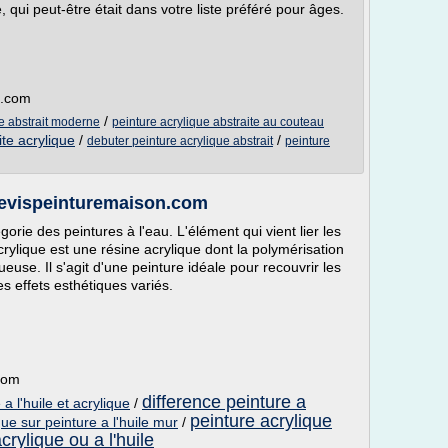
 qui peut-être était dans votre liste préféré pour âges.
t.com
/
ue abstrait moderne
peinture acrylique abstraite au couteau
te acrylique
/
/
debuter peinture acrylique abstrait
peinture
 devispeinturemaison.com
orie des peintures à l'eau. L'élément qui vient lier les
rylique est une résine acrylique dont la polymérisation
euse. Il s'agit d'une peinture idéale pour recouvrir les
s effets esthétiques variés.
com
difference peinture a
a l'huile et acrylique
/
peinture acrylique
que sur peinture a l'huile mur
/
crylique ou a l'huile