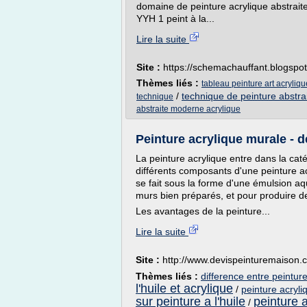
domaine de peinture acrylique abstraite,
YYH 1 peint à la...
Lire la suite
Site :
https://schemachauffant.blogspo
Thèmes liés :
tableau peinture art acryliq
/
technique de peinture abstrai
technique
abstraite moderne acrylique
Peinture acrylique murale -
La peinture acrylique entre dans la catég
différents composants d'une peinture ac
se fait sous la forme d'une émulsion aqu
murs bien préparés, et pour produire de
Les avantages de la peinture...
Lire la suite
Site :
http://www.devispeinturemaison.
Thèmes liés :
difference entre peinture 
l'huile et acrylique
/
peinture acryli
sur peinture a l'huile
peinture a
/