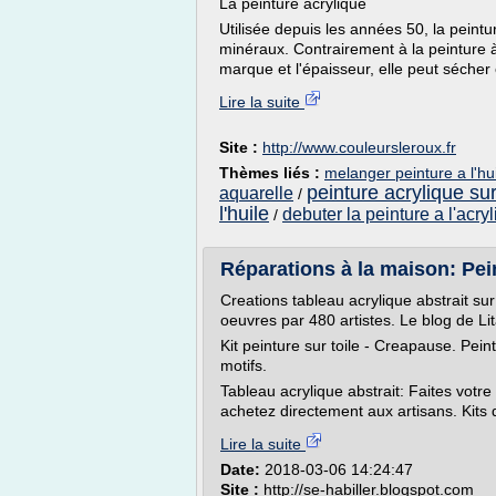
La peinture acrylique
Utilisée depuis les années 50, la peint
minéraux. Contrairement à la peinture à 
marque et l'épaisseur, elle peut sécher
Lire la suite
Site :
http://www.couleursleroux.fr
Thèmes liés :
melanger peinture a l'hui
peinture acrylique sur
aquarelle
/
l'huile
debuter la peinture a l'acry
/
Réparations à la maison: Pein
Creations tableau acrylique abstrait sur 
oeuvres par 480 artistes. Le blog de Lit
Kit peinture sur toile - Creapause. Pein
motifs.
Tableau acrylique abstrait: Faites votre
achetez directement aux artisans. Kits d
Lire la suite
Date:
2018-03-06 14:24:47
Site :
http://se-habiller.blogspot.com