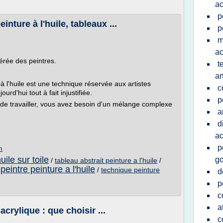
ac
p
einture à l'huile, tableaux ...
p
m
ac
férée des peintres.
t
ar
 à l'huile est une technique réservée aux artistes
c
urd'hui tout à fait injustifiée.
p
n de travailler, vous avez besoin d'un mélange complexe
a
d
ac
p
m
uile sur toile
g
/
tableau abstrait peinture a l'huile
/
 peintre peinture a l'huile
/
technique peinture
d
p
c
a
acrylique : que choisir ...
c