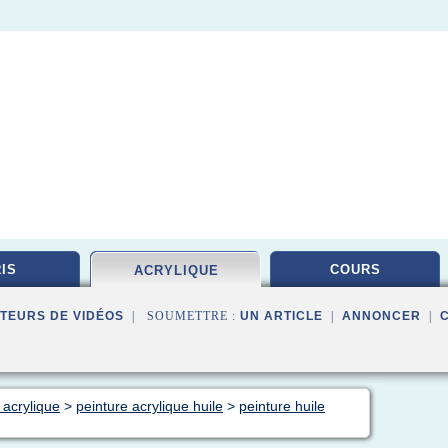
IS
COURS
ACRYLIQUE
TEURS DE VIDÉOS
| SOUMETTRE :
UN ARTICLE
|
ANNONCER
|
 acrylique
>
peinture acrylique huile
>
peinture huile