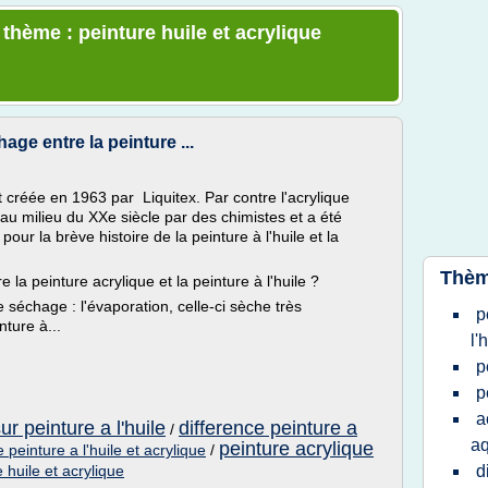
 thème : peinture huile et acrylique
age entre la peinture ...
ut créée en 1963 par Liquitex. Par contre l'acrylique
u milieu du XXe siècle par des chimistes et a été
our la brève histoire de la peinture à l'huile et la
Thèm
 la peinture acrylique et la peinture à l'huile ?
 séchage : l'évaporation, celle-ci sèche très
p
nture à...
l'
p
p
a
ur peinture a l'huile
difference peinture a
/
aq
peinture acrylique
 peinture a l'huile et acrylique
/
 huile et acrylique
d