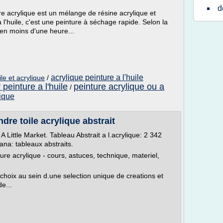
d
ure acrylique est un mélange de résine acrylique et
l'huile, c'est une peinture à séchage rapide. Selon la
 en moins d'une heure...
acrylique peinture a l'huile
le et acrylique
/
 peinture a l'huile
peinture acrylique ou a
/
lique
dre toile acrylique abstrait
A Little Market. Tableau Abstrait a l.acrylique: 2 342
ana: tableaux abstraits.
ture acrylique - cours, astuces, technique, materiel,
 choix au sein d.une selection unique de creations et
e...