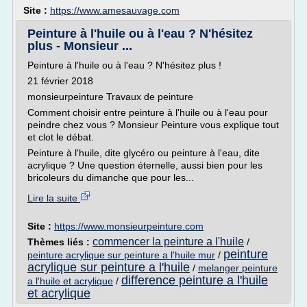
Site :
https://www.amesauvage.com
Peinture à l'huile ou à l'eau ? N'hésitez
plus - Monsieur ...
Peinture à l'huile ou à l'eau ? N'hésitez plus !
21 février 2018
monsieurpeinture Travaux de peinture
Comment choisir entre peinture à l'huile ou à l'eau pour
peindre chez vous ? Monsieur Peinture vous explique tout
et clot le débat.
Peinture à l'huile, dite glycéro ou peinture à l'eau, dite
acrylique ? Une question éternelle, aussi bien pour les
bricoleurs du dimanche que pour les...
Lire la suite
Site :
https://www.monsieurpeinture.com
commencer la peinture a l'huile
Thèmes liés :
/
peinture
peinture acrylique sur peinture a l'huile mur
/
acrylique sur peinture a l'huile
/
melanger peinture
difference peinture a l'huile
a l'huile et acrylique
/
et acrylique