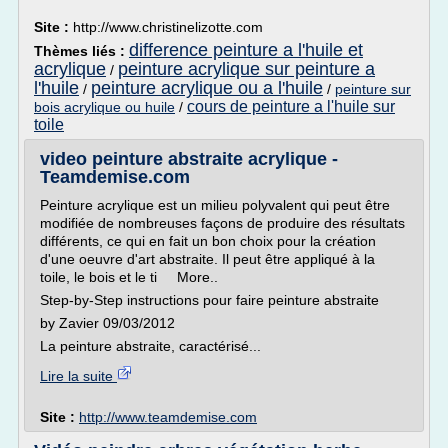
Site :
http://www.christinelizotte.com
difference peinture a l'huile et
Thèmes liés :
acrylique
peinture acrylique sur peinture a
/
l'huile
peinture acrylique ou a l'huile
/
/
peinture sur
cours de peinture a l'huile sur
bois acrylique ou huile
/
toile
video peinture abstraite acrylique -
Teamdemise.com
Peinture acrylique est un milieu polyvalent qui peut être
modifiée de nombreuses façons de produire des résultats
différents, ce qui en fait un bon choix pour la création
d'une oeuvre d'art abstraite. Il peut être appliqué à la
toile, le bois et le ti More..
Step-by-Step instructions pour faire peinture abstraite
by Zavier 09/03/2012
La peinture abstraite, caractérisé...
Lire la suite
Site :
http://www.teamdemise.com