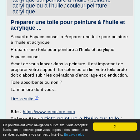
/
acrylique ou a l'huile
couleur peinture
/
acrylique
Préparer une toile pour peinture à l'huile et
acrylique ...
Accueil o Espace conseil o Préparer une toile pour peinture
à l'huile et acrylique
Préparer une toile pour peinture à l'huile et acrylique
Espace conseil
Avant de vous lancer dans la peinture, il est important de
préparer votre support. En coton ou en lin, votre toile brute
doit d'abord subir les opérations d'encollage et d'enduction.
Toile absorbante ou non ?
La manière dont vous...
Lire la suite
Site :
https://www.creastore.com
artiste peinture a l'huile sur toile
Thèmes liés :
/
difference
En poursuivant votre navigation sur ce site, vous acceptez
difference entre peinture a l'huile et acrylique
/
X
l'utilisation de cookies pour vous proposer des contenus et
peinture a l'huile et acrylique
peinture
/
services adaptés à vos centres d'intérêts.
En savoir plus
acrylique sur peinture a l'huile
peinture
/