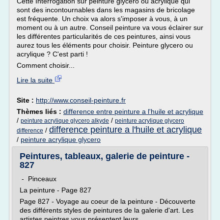
Cette Interrogation sur peinture glycero ou acrylique qui
sont des incontournables dans les magasins de bricolage
est fréquente. Un choix va alors s'imposer à vous, à un
moment ou à un autre. Conseil peinture va vous éclairer sur
les différentes particularités de ces peintures, ainsi vous
aurez tous les éléments pour choisir. Peinture glycero ou
acrylique ? C'est parti !
Comment choisir...
Lire la suite
Site :
http://www.conseil-peinture.fr
Thèmes liés :
difference entre peinture a l'huile et acrylique
/
/
peinture acrylique glycero alkyde
peinture acrylique glycero
difference peinture a l'huile et acrylique
/
difference
/
peinture acrylique glycero
Peintures, tableaux, galerie de peinture -
827
- Pinceaux
La peinture - Page 827
Page 827 - Voyage au coeur de la peinture - Découverte
des différents styles de peintures de la galerie d'art. Les
artistes peintres vous présentent leurs...