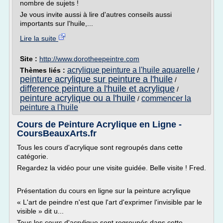
nombre de sujets !
Je vous invite aussi à lire d'autres conseils aussi
importants sur l'huile,...
Lire la suite
Site :
http://www.dorotheepeintre.com
acrylique peinture a l'huile aquarelle
Thèmes liés :
/
peinture acrylique sur peinture a l'huile
/
difference peinture a l'huile et acrylique
/
peinture acrylique ou a l'huile
commencer la
/
peinture a l'huile
Cours de Peinture Acrylique en Ligne -
CoursBeauxArts.fr
Tous les cours d'acrylique sont regroupés dans cette
catégorie.
Regardez la vidéo pour une visite guidée. Belle visite ! Fred.
Présentation du cours en ligne sur la peinture acrylique
« L'art de peindre n'est que l'art d'exprimer l'invisible par le
visible » dit u...
Tous les cours d'acrylique sont regroupés dans cette