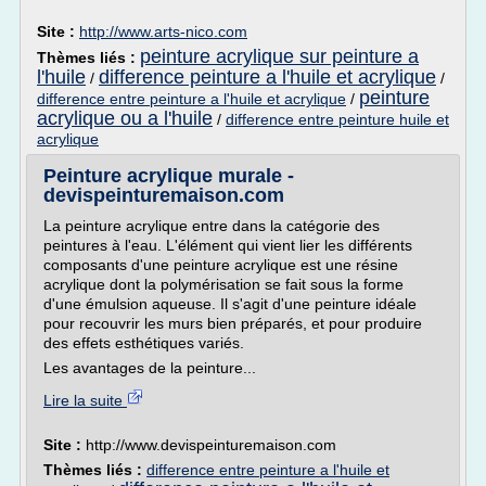
Site :
http://www.arts-nico.com
peinture acrylique sur peinture a
Thèmes liés :
l'huile
difference peinture a l'huile et acrylique
/
/
peinture
difference entre peinture a l'huile et acrylique
/
acrylique ou a l'huile
/
difference entre peinture huile et
acrylique
Peinture acrylique murale -
devispeinturemaison.com
La peinture acrylique entre dans la catégorie des
peintures à l'eau. L'élément qui vient lier les différents
composants d'une peinture acrylique est une résine
acrylique dont la polymérisation se fait sous la forme
d'une émulsion aqueuse. Il s'agit d'une peinture idéale
pour recouvrir les murs bien préparés, et pour produire
des effets esthétiques variés.
Les avantages de la peinture...
Lire la suite
Site :
http://www.devispeinturemaison.com
Thèmes liés :
difference entre peinture a l'huile et