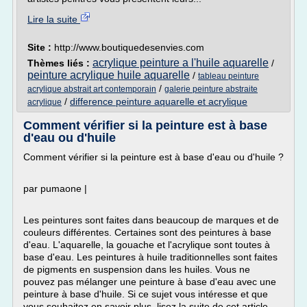
Lire la suite
Site :
http://www.boutiquedesenvies.com
acrylique peinture a l'huile aquarelle
Thèmes liés :
/
peinture acrylique huile aquarelle
/
tableau peinture
/
acrylique abstrait art contemporain
galerie peinture abstraite
/
difference peinture aquarelle et acrylique
acrylique
Comment vérifier si la peinture est à base
d'eau ou d'huile
Comment vérifier si la peinture est à base d'eau ou d'huile ?
par pumaone |
Les peintures sont faites dans beaucoup de marques et de
couleurs différentes. Certaines sont des peintures à base
d'eau. L'aquarelle, la gouache et l'acrylique sont toutes à
base d'eau. Les peintures à huile traditionnelles sont faites
de pigments en suspension dans les huiles. Vous ne
pouvez pas mélanger une peinture à base d'eau avec une
peinture à base d'huile. Si ce sujet vous intéresse et que
vous souhaitez en savoir plus, lisez la suite de cet article...