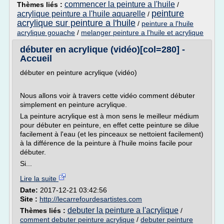
commencer la peinture a l'huile
Thèmes liés :
/
peinture
acrylique peinture a l'huile aquarelle
/
acrylique sur peinture a l'huile
/
peinture a l'huile
acrylique gouache
/
melanger peinture a l'huile et acrylique
débuter en acrylique (vidéo)[col=280] -
Accueil
débuter en peinture acrylique (vidéo)
Nous allons voir à travers cette vidéo comment débuter
simplement en peinture acrylique.
La peinture acrylique est à mon sens le meilleur médium
pour débuter en peinture, en effet cette peinture se dilue
facilement à l'eau (et les pinceaux se nettoient facilement)
à la différence de la peinture à l'huile moins facile pour
débuter.
Si...
Lire la suite
Date:
2017-12-21 03:42:56
Site :
http://lecarrefourdesartistes.com
debuter la peinture a l'acrylique
Thèmes liés :
/
comment debuter peinture acrylique
/
debuter peinture