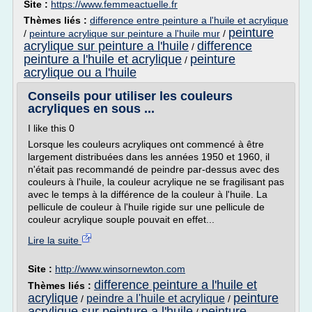
Site :
https://www.femmeactuelle.fr
Thèmes liés :
difference entre peinture a l'huile et acrylique
peinture
/
peinture acrylique sur peinture a l'huile mur
/
acrylique sur peinture a l'huile
difference
/
peinture a l'huile et acrylique
peinture
/
acrylique ou a l'huile
Conseils pour utiliser les couleurs
acryliques en sous ...
I like this 0
Lorsque les couleurs acryliques ont commencé à être
largement distribuées dans les années 1950 et 1960, il
n'était pas recommandé de peindre par-dessus avec des
couleurs à l'huile, la couleur acrylique ne se fragilisant pas
avec le temps à la différence de la couleur à l'huile. La
pellicule de couleur à l'huile rigide sur une pellicule de
couleur acrylique souple pouvait en effet...
Lire la suite
Site :
http://www.winsornewton.com
difference peinture a l'huile et
Thèmes liés :
acrylique
peinture
peindre a l'huile et acrylique
/
/
acrylique sur peinture a l'huile
peinture