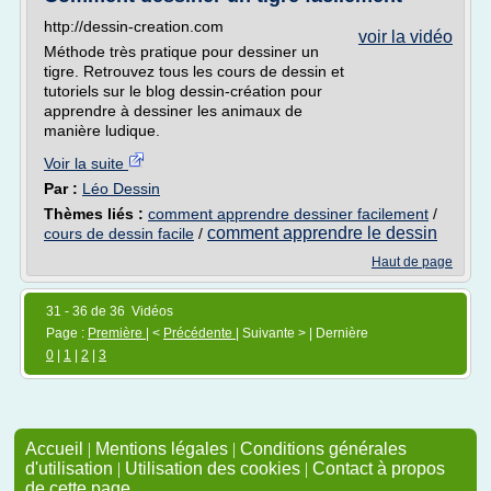
http://dessin-creation.com
voir la vidéo
Méthode très pratique pour dessiner un
tigre. Retrouvez tous les cours de dessin et
tutoriels sur le blog dessin-création pour
apprendre à dessiner les animaux de
manière ludique.
Voir la suite
Par :
Léo Dessin
Thèmes liés :
comment apprendre dessiner facilement
/
comment apprendre le dessin
cours de dessin facile
/
Haut de page
31 - 36 de 36 Vidéos
Page :
Première
| <
Précédente
| Suivante > | Dernière
0
|
1
|
2
|
3
Accueil
|
Mentions légales
|
Conditions générales
d'utilisation
|
Utilisation des cookies
|
Contact à propos
de cette page