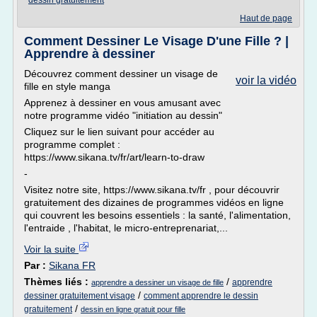
dessin gratuitement
Haut de page
Comment Dessiner Le Visage D'une Fille ? |
Apprendre à dessiner
Découvrez comment dessiner un visage de
voir la vidéo
fille en style manga
Apprenez à dessiner en vous amusant avec
notre programme vidéo "initiation au dessin"
Cliquez sur le lien suivant pour accéder au
programme complet :
https://www.sikana.tv/fr/art/learn-to-draw
-
Visitez notre site, https://www.sikana.tv/fr , pour découvrir
gratuitement des dizaines de programmes vidéos en ligne
qui couvrent les besoins essentiels : la santé, l'alimentation,
l'entraide , l'habitat, le micro-entreprenariat,...
Voir la suite
Par :
Sikana FR
Thèmes liés :
/
apprendre
apprendre a dessiner un visage de fille
/
dessiner gratuitement visage
comment apprendre le dessin
/
gratuitement
dessin en ligne gratuit pour fille