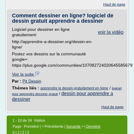
Haut de page
Comment dessiner en ligne? logiciel de
dessin gratuit apprendre a dessiner
Logiciel pour dessiner en ligne
voir la vidéo
gratuitement:
http://apprendre-a-dessiner.org/dessin-en-
ligne/
Postez vos dessins sur la communauté
google+:
https://plus.google.com/communities/107082724020645585679
Voir la suite
Par :
Pit Dessin
Thèmes liés :
/
apprendre le dessin gratuitement en ligne
logiciel
dessin pour apprendre a
/
pour apprendre dessiner gratuit
dessiner
Haut de page
1 - 10 de 34 Vidéos
Page : Première | < Précédente |
Suivante
> |
Dernière
0
|
1
|
2
|
3