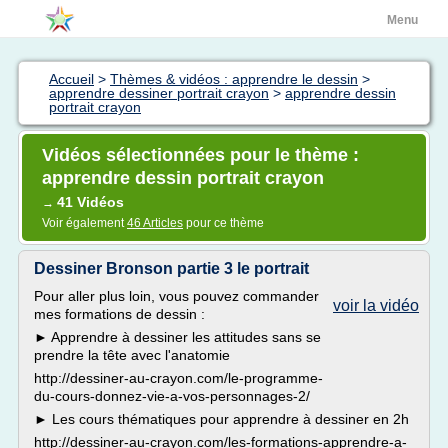
Menu
Accueil
>
Thèmes & vidéos : apprendre le dessin
>
apprendre dessiner portrait crayon
>
apprendre dessin
portrait crayon
Vidéos sélectionnées pour le thème :
apprendre dessin portrait crayon
41 Vidéos
→
Voir également
46 Articles
pour ce thème
Dessiner Bronson partie 3 le portrait
Pour aller plus loin, vous pouvez commander
voir la vidéo
mes formations de dessin :
► Apprendre à dessiner les attitudes sans se
prendre la tête avec l'anatomie
http://dessiner-au-crayon.com/le-programme-
du-cours-donnez-vie-a-vos-personnages-2/
► Les cours thématiques pour apprendre à dessiner en 2h
http://dessiner-au-crayon.com/les-formations-apprendre-a-