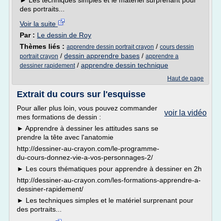
► Les techniques simples et le matériel surprenant pour
des portraits...
Voir la suite
Par :
Le dessin de Roy
Thèmes liés :
/
apprendre dessin portrait crayon
cours dessin
/
dessin apprendre bases
/
portrait crayon
apprendre a
/
apprendre dessin technique
dessiner rapidement
Haut de page
Extrait du cours sur l'esquisse
Pour aller plus loin, vous pouvez commander
voir la vidéo
mes formations de dessin :
► Apprendre à dessiner les attitudes sans se
prendre la tête avec l'anatomie
http://dessiner-au-crayon.com/le-programme-
du-cours-donnez-vie-a-vos-personnages-2/
► Les cours thématiques pour apprendre à dessiner en 2h
http://dessiner-au-crayon.com/les-formations-apprendre-a-
dessiner-rapidement/
► Les techniques simples et le matériel surprenant pour
des portraits...