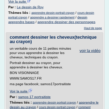
Voir la suite
Par :
Le dessin de Roy
Thèmes liés :
/
apprendre dessin portrait crayon
cours dessin
/
/
dessin
portrait crayon
apprendre a dessiner rapidement
apprendre bases
/
apprendre dessiner des personnages
Haut de page
comment dessiner les cheveux(technique
au crayon)
un veritable cours de 11 petites minutes
voir la vidéo
pour vous apprendre à dessiner les
cheveux, techniques du crayon.
Portrait dessiner au crayon, pour
apprendre à dessiner les cheveux.
BON VISIONNAGE
WWW.SAMOS17.FR
ma page facebook; samos17portraitiste
Voir la suite
Par :
samos 17 portraitiste
Thèmes liés :
/
apprendre le
apprendre dessin portrait crayon
dessin au crayon
/
/
cours dessin portrait crayon
comment