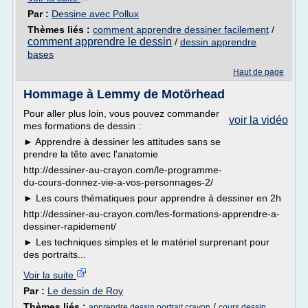
Par :
Dessine avec Pollux
Thèmes liés :
comment apprendre dessiner facilement
/
comment apprendre le dessin
/
dessin apprendre
bases
Haut de page
Hommage à Lemmy de Motörhead
Pour aller plus loin, vous pouvez commander
voir la vidéo
mes formations de dessin :
► Apprendre à dessiner les attitudes sans se
prendre la tête avec l'anatomie
http://dessiner-au-crayon.com/le-programme-
du-cours-donnez-vie-a-vos-personnages-2/
► Les cours thématiques pour apprendre à dessiner en 2h
http://dessiner-au-crayon.com/les-formations-apprendre-a-
dessiner-rapidement/
► Les techniques simples et le matériel surprenant pour
des portraits...
Voir la suite
Par :
Le dessin de Roy
Thèmes liés :
/
apprendre dessin portrait crayon
cours dessin