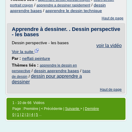
/
/
dessin
portrait crayon
apprendre a dessiner rapidement
apprendre bases
/
apprendre le dessin technique
Haut de page
Apprendre à dessiner. . Dessin perspective
- les bases
Dessin perspective - les bases
voir la vidéo
Voir la suite
Par :
neffati peinture
Thèmes liés :
apprendre le dessin en
/
dessin apprendre bases
/
perspective
base
dessin pour apprendre a
/
de dessin
dessiner
Haut de page
1 - 10 de 66 Vidéos
Page : Première | < Précédente |
Suivante
> |
Dernière
0
|
1
|
2
|
3
|
4
|
5
...