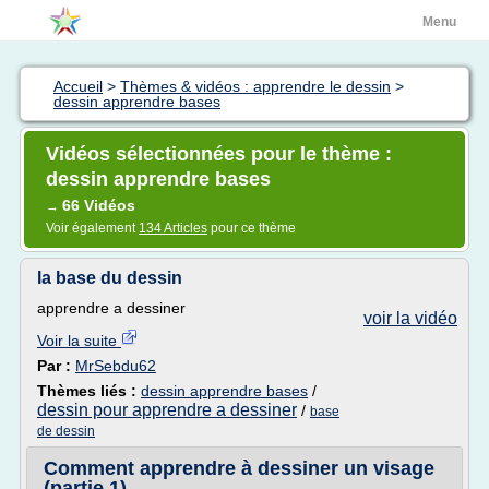
Menu
Accueil
>
Thèmes & vidéos : apprendre le dessin
>
dessin apprendre bases
Vidéos sélectionnées pour le thème :
dessin apprendre bases
66 Vidéos
→
Voir également
134 Articles
pour ce thème
la base du dessin
apprendre a dessiner
voir la vidéo
Voir la suite
Par :
MrSebdu62
Thèmes liés :
dessin apprendre bases
/
dessin pour apprendre a dessiner
/
base
de dessin
Comment apprendre à dessiner un visage
(partie 1)