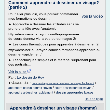
Comment apprendre à dessiner un visage?
(partie 2)
Pour aller plus loin, vous pouvez commander
voir la vidéo
mes formations de dessin :
► Apprendre à dessiner les attitudes sans se
prendre la tête avec l'anatomie
http://dessiner-au-crayon.com/le-programme-
du-cours-donnez-vie-a-vos-personnages-2/
► Les cours thématiques pour apprendre à dessiner en 2h
http://dessiner-au-crayon.com/les-formations-apprendre-a-
dessiner-rapidement/
► Les techniques simples et le matériel surprenant pour
des portraits...
Voir la suite
Par :
Le dessin de Roy
Thèmes liés :
/
comment apprendre a dessiner un visage facilement
/
/
apprendre dessin portrait crayon
cours dessin portrait crayon
/
dessin apprendre bases
apprendre a dessiner rapidement
Haut de page
Apprendre à dessiner un visage (homme)