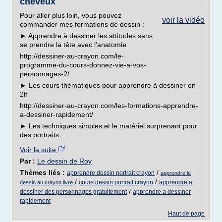
cheveux
Pour aller plus loin, vous pouvez
voir la vidéo
commander mes formations de dessin :
► Apprendre à dessiner les attitudes sans
se prendre la tête avec l'anatomie
http://dessiner-au-crayon.com/le-
programme-du-cours-donnez-vie-a-vos-
personnages-2/
► Les cours thématiques pour apprendre à dessiner en
2h
http://dessiner-au-crayon.com/les-formations-apprendre-
a-dessiner-rapidement/
► Les techniques simples et le matériel surprenant pour
des portraits...
Voir la suite
Par :
Le dessin de Roy
Thèmes liés :
/
apprendre dessin portrait crayon
apprendre le
/
/
cours dessin portrait crayon
apprendre a
dessin au crayon livre
/
dessiner des personnages gratuitement
apprendre a dessiner
rapidement
Haut de page