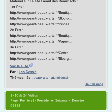
Matériel sur Le site Géant des Beaux Arts :
1er Prix :
http://www.geant-beaux-arts.fr/Boutiq...
http://www.geant-beaux-arts.fr/Bloc-p...
http://www.geant-beaux-arts.fr/Pincea...
2e Prix :
http://www.geant-beaux-arts.fr/Boutiq...
http://www.geant-beaux-arts.fr/Papier...
3e Prix :
http://www.geant-beaux-arts.fr/Coffre...
http://www.geant-beaux-arts.fr/Bloc-g...
Voir la suite
Par :
Léo Dessin
Thèmes liés :
beaux arts materiel dessin
Haut de page
1 - 10 de 24 Vidéos
Page : Première | < Précédente |
Suivante
> |
Dernière
0
|
1
|
2