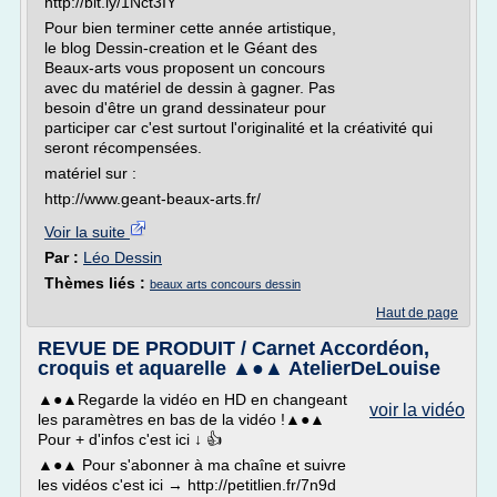
http://bit.ly/1Nct3IY
Pour bien terminer cette année artistique,
le blog Dessin-creation et le Géant des
Beaux-arts vous proposent un concours
avec du matériel de dessin à gagner. Pas
besoin d'être un grand dessinateur pour
participer car c'est surtout l'originalité et la créativité qui
seront récompensées.
matériel sur :
http://www.geant-beaux-arts.fr/
Voir la suite
Par :
Léo Dessin
Thèmes liés :
beaux arts concours dessin
Haut de page
REVUE DE PRODUIT / Carnet Accordéon,
croquis et aquarelle ▲●▲ AtelierDeLouise
▲●▲Regarde la vidéo en HD en changeant
voir la vidéo
les paramètres en bas de la vidéo !▲●▲
Pour + d'infos c'est ici ↓ 👍
▲●▲ Pour s'abonner à ma chaîne et suivre
les vidéos c'est ici → http://petitlien.fr/7n9d