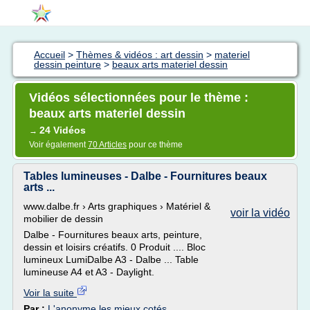
Accueil
>
Thèmes & vidéos : art dessin
>
materiel
dessin peinture
>
beaux arts materiel dessin
Vidéos sélectionnées pour le thème :
beaux arts materiel dessin
24 Vidéos
→
Voir également
70 Articles
pour ce thème
Tables lumineuses - Dalbe - Fournitures beaux
arts ...
www.dalbe.fr › Arts graphiques › Matériel &
voir la vidéo
mobilier de dessin
Dalbe - Fournitures beaux arts, peinture,
dessin et loisirs créatifs. 0 Produit .... Bloc
lumineux LumiDalbe A3 - Dalbe ... Table
lumineuse A4 et A3 - Daylight.
Voir la suite
Par :
L'anonyme les mieux cotés