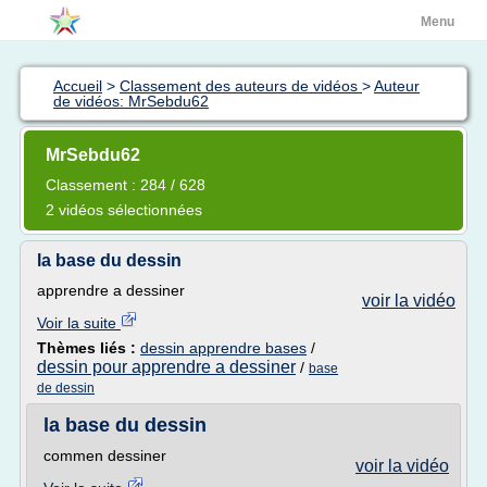
Menu
Accueil
>
Classement des auteurs de vidéos
>
Auteur
de vidéos: MrSebdu62
MrSebdu62
Classement : 284 / 628
2 vidéos sélectionnées
la base du dessin
apprendre a dessiner
voir la vidéo
Voir la suite
Thèmes liés :
dessin apprendre bases
/
dessin pour apprendre a dessiner
/
base
de dessin
la base du dessin
commen dessiner
voir la vidéo