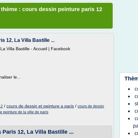
 thème : cours dessin peinture paris 12
 12, La Villa Bastille ...
La Villa Bastille - Accueil | Facebook
liser le...
Thèm
c
c
s
/
cours de dessin et peinture a paris
/
12
cours de dessin
c
e peinture de la ville de paris
c
pa
aris 12, La Villa Bastille ...
c