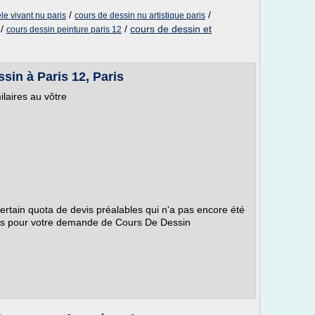
/
/
le vivant nu paris
cours de dessin nu artistique paris
/
/
cours de dessin et
cours dessin peinture paris 12
sin à Paris 12, Paris
ilaires au vôtre
certain quota de devis préalables qui n'a pas encore été
uits pour votre demande de Cours De Dessin