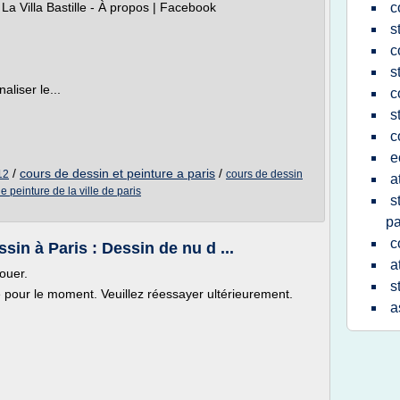
La Villa Bastille - À propos | Facebook
c
s
c
s
liser le...
c
s
c
e
/
cours de dessin et peinture a paris
/
12
cours de dessin
a
e peinture de la ville de paris
s
pa
c
sin à Paris : Dessin de nu d ...
a
ouer.
s
le pour le moment. Veuillez réessayer ultérieurement.
a