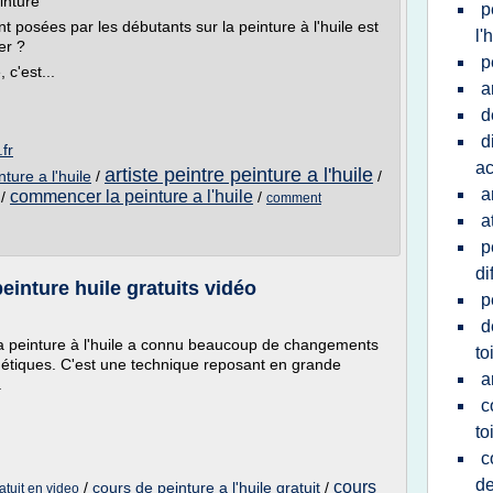
inture
p
posées par les débutants sur la peinture à l'huile est
l'
er ?
p
 c'est...
a
d
d
.fr
ac
artiste peintre peinture a l'huile
ure a l'huile
/
/
a
commencer la peinture a l'huile
/
/
comment
a
p
di
peinture huile gratuits vidéo
p
d
la peinture à l'huile a connu beaucoup de changements
to
hétiques. C'est une technique reposant en grande
a
.
c
to
c
de
cours
/
cours de peinture a l'huile gratuit
/
atuit en video