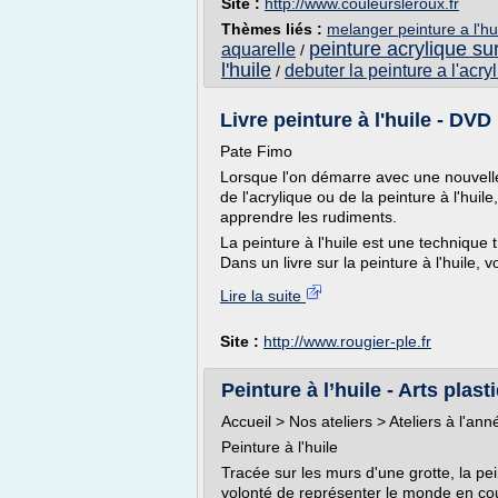
Site :
http://www.couleursleroux.fr
Thèmes liés :
melanger peinture a l'hui
peinture acrylique sur
aquarelle
/
l'huile
debuter la peinture a l'acry
/
Livre peinture à l'huile - DVD 
Pate Fimo
Lorsque l'on démarre avec une nouvelle 
de l'acrylique ou de la peinture à l'huil
apprendre les rudiments.
La peinture à l'huile est une technique 
Dans un livre sur la peinture à l'huile, v
Lire la suite
Site :
http://www.rougier-ple.fr
Peinture à l’huile - Arts plast
Accueil > Nos ateliers > Ateliers à l'ann
Peinture à l'huile
Tracée sur les murs d'une grotte, la pe
volonté de représenter le monde en coule