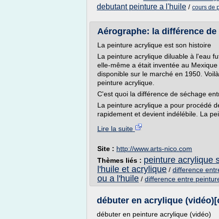
debutant peinture a l'huile
/
cours de p
Aérographe: la différence de 
La peinture acrylique est son histoire
La peinture acrylique diluable à l'eau f
elle-même a était inventée au Mexique 
disponible sur le marché en 1950. Voilà p
peinture acrylique.
C'est quoi la différence de séchage entre
La peinture acrylique a pour procédé de
rapidement et devient indélébile. La pei
Lire la suite
Site :
http://www.arts-nico.com
peinture acrylique s
Thèmes liés :
l'huile et acrylique
/
difference entre
ou a l'huile
/
difference entre peinture
débuter en acrylique (vidéo)[
débuter en peinture acrylique (vidéo)