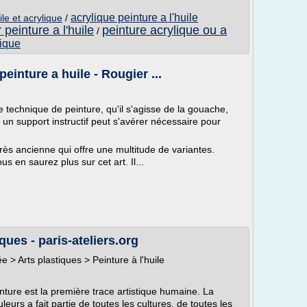
acrylique peinture a l'huile
le et acrylique
/
 peinture a l'huile
peinture acrylique ou a
/
lique
peinture a huile - Rougier ...
technique de peinture, qu'il s'agisse de la gouache,
e, un support instructif peut s'avérer nécessaire pour
très ancienne qui offre une multitude de variantes.
ous en saurez plus sur cet art. Il...
iques - paris-ateliers.org
ée > Arts plastiques > Peinture à l'huile
inture est la première trace artistique humaine. La
urs a fait partie de toutes les cultures, de toutes les