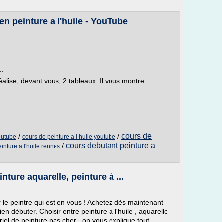
 en peinture a l'huile - YouTube
..
alise, devant vous, 2 tableaux. Il vous montre
cours de
/
/
youtube
cours de peinture a l huile youtube
cours debutant peinture a
/
inture a l'huile rennes
nture aquarelle, peinture à ...
r le peintre qui est en vous ! Achetez dès maintenant
en débuter. Choisir entre peinture à l'huile , aquarelle
riel de peinture pas cher , on vous explique tout.