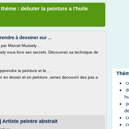
 thème : debuter la peinture a l'huile
endre à dessiner sur ...
 par Marcel Mussely ...
ly vous livre ses secrets. Découvrez sa technique de
apprendre la peinture et le ...
Thèm
r en dessin et en peinture ,venez decouvrir des pas a
c
d
hu
p
de
c
 Artiste peintre abstrait
c