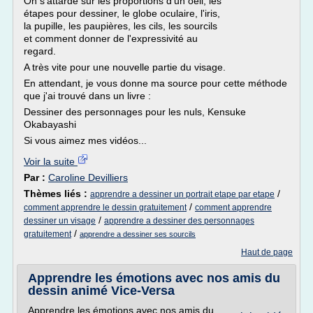
On s'attarde sur les proportions d'un oeil, les
étapes pour dessiner, le globe oculaire, l'iris,
la pupille, les paupières, les cils, les sourcils
et comment donner de l'expressivité au
regard.
A très vite pour une nouvelle partie du visage.
En attendant, je vous donne ma source pour cette méthode
que j'ai trouvé dans un livre :
Dessiner des personnages pour les nuls, Kensuke
Okabayashi
Si vous aimez mes vidéos...
Voir la suite
Par :
Caroline Devilliers
Thèmes liés :
/
apprendre a dessiner un portrait etape par etape
/
comment apprendre le dessin gratuitement
comment apprendre
/
dessiner un visage
apprendre a dessiner des personnages
/
gratuitement
apprendre a dessiner ses sourcils
Haut de page
Apprendre les émotions avec nos amis du
dessin animé Vice-Versa
Apprendre les émotions avec nos amis du