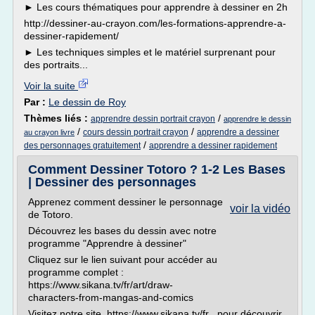
► Les cours thématiques pour apprendre à dessiner en 2h
http://dessiner-au-crayon.com/les-formations-apprendre-a-
dessiner-rapidement/
► Les techniques simples et le matériel surprenant pour
des portraits...
Voir la suite
Par :
Le dessin de Roy
Thèmes liés :
/
apprendre dessin portrait crayon
apprendre le dessin
/
/
cours dessin portrait crayon
apprendre a dessiner
au crayon livre
/
des personnages gratuitement
apprendre a dessiner rapidement
Comment Dessiner Totoro ? 1-2 Les Bases
| Dessiner des personnages
Apprenez comment dessiner le personnage
voir la vidéo
de Totoro.
Découvrez les bases du dessin avec notre
programme "Apprendre à dessiner"
Cliquez sur le lien suivant pour accéder au
programme complet :
https://www.sikana.tv/fr/art/draw-
characters-from-mangas-and-comics
Visitez notre site, https://www.sikana.tv/fr , pour découvrir