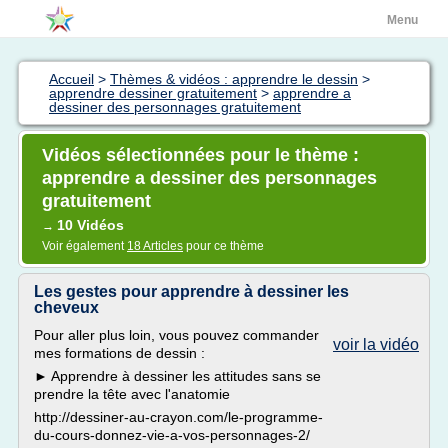
Menu
Accueil
>
Thèmes & vidéos : apprendre le dessin
>
apprendre dessiner gratuitement
>
apprendre a
dessiner des personnages gratuitement
Vidéos sélectionnées pour le thème :
apprendre a dessiner des personnages
gratuitement
10 Vidéos
→
Voir également
18 Articles
pour ce thème
Les gestes pour apprendre à dessiner les
cheveux
Pour aller plus loin, vous pouvez commander
voir la vidéo
mes formations de dessin :
► Apprendre à dessiner les attitudes sans se
prendre la tête avec l'anatomie
http://dessiner-au-crayon.com/le-programme-
du-cours-donnez-vie-a-vos-personnages-2/