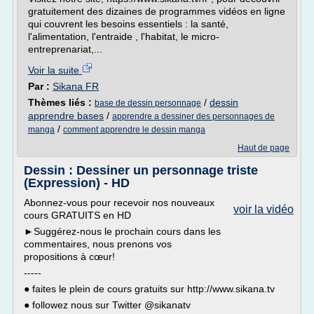
gratuitement des dizaines de programmes vidéos en ligne
qui couvrent les besoins essentiels : la santé,
l'alimentation, l'entraide , l'habitat, le micro-
entreprenariat,...
Voir la suite
Par :
Sikana FR
Thèmes liés :
/
dessin
base de dessin personnage
apprendre bases
/
apprendre a dessiner des personnages de
/
manga
comment apprendre le dessin manga
Haut de page
Dessin : Dessiner un personnage triste
(Expression) - HD
Abonnez-vous pour recevoir nos nouveaux
voir la vidéo
cours GRATUITS en HD
►Suggérez-nous le prochain cours dans les
commentaires, nous prenons vos
propositions à cœur!
-----
● faites le plein de cours gratuits sur http://www.sikana.tv
● followez nous sur Twitter @sikanatv