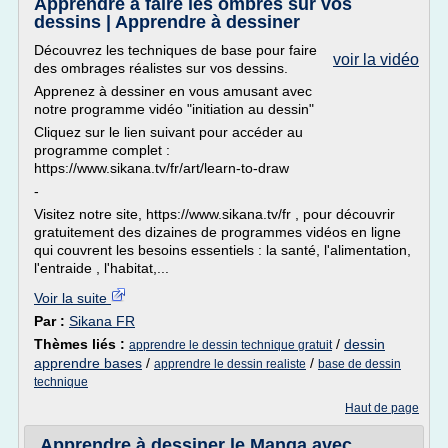
Apprendre à faire les ombres sur vos
dessins | Apprendre à dessiner
Découvrez les techniques de base pour faire
voir la vidéo
des ombrages réalistes sur vos dessins.
Apprenez à dessiner en vous amusant avec
notre programme vidéo "initiation au dessin"
Cliquez sur le lien suivant pour accéder au
programme complet :
https://www.sikana.tv/fr/art/learn-to-draw
-
Visitez notre site, https://www.sikana.tv/fr , pour découvrir
gratuitement des dizaines de programmes vidéos en ligne
qui couvrent les besoins essentiels : la santé, l'alimentation,
l'entraide , l'habitat,...
Voir la suite
Par :
Sikana FR
Thèmes liés :
/
dessin
apprendre le dessin technique gratuit
apprendre bases
/
/
apprendre le dessin realiste
base de dessin
technique
Haut de page
Apprendre à dessiner le Manga avec