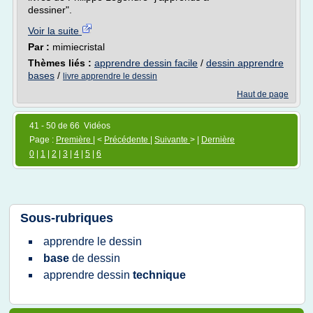
dessiner".
Voir la suite
Par :
mimiecristal
Thèmes liés :
apprendre dessin facile
/
dessin apprendre
bases
/
livre apprendre le dessin
Haut de page
41 - 50 de 66 Vidéos
Page :
Première
| <
Précédente
|
Suivante
> |
Dernière
0
|
1
|
2
|
3
|
4
|
5
|
6
Sous-rubriques
apprendre
le
dessin
base
de
dessin
apprendre dessin
technique