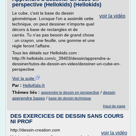
perspective (Hellokids) (Hellokids)
Le cube, c'est la base du dessin
voir la vidéo
géométrique. Lorsque l'on a assimilé cette
technique, on peut dessiner n'importe quel
décors à base de rectangles et de
carrés. Tu n'as pas besoin de grand chose
: un crayon, une feuille, une gomme et une
règle feront l'affaire.
Tous les détails sur Hellokids.com :
http://fr.hellokids.com/c_39403/dessin/apprendre-a-
dessiner/tutos-de-dessin-en-video/dessiner-un-cube-en-
perspective
Voir la suite
Par :
HelloKids-fr
Thèmes liés :
/
dessin
apprendre le dessin en perspective
apprendre bases
/
base de dessin technique
Haut de page
DES EXERCICES DE DESSIN SANS COURS
NI PROF
http://dessin-creation.com
voir la vidéo