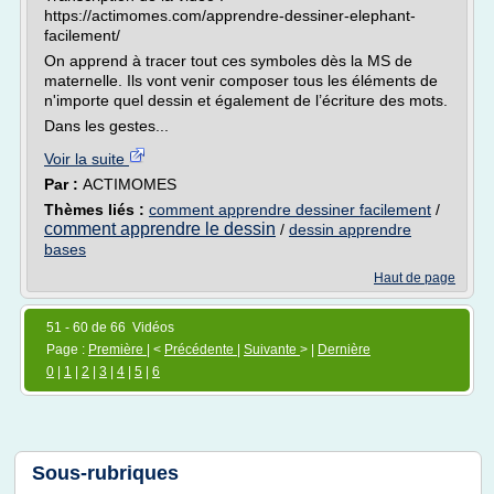
https://actimomes.com/apprendre-dessiner-elephant-
facilement/
On apprend à tracer tout ces symboles dès la MS de
maternelle. Ils vont venir composer tous les éléments de
n'importe quel dessin et également de l’écriture des mots.
Dans les gestes...
Voir la suite
Par :
ACTIMOMES
Thèmes liés :
comment apprendre dessiner facilement
/
comment apprendre le dessin
/
dessin apprendre
bases
Haut de page
51 - 60 de 66 Vidéos
Page :
Première
| <
Précédente
|
Suivante
> |
Dernière
0
|
1
|
2
|
3
|
4
|
5
|
6
Sous-rubriques