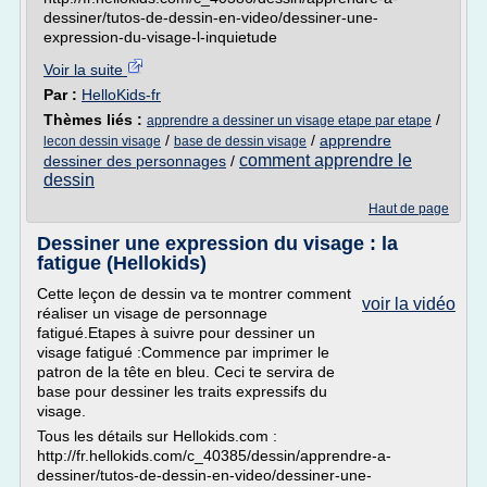
dessiner/tutos-de-dessin-en-video/dessiner-une-
expression-du-visage-l-inquietude
Voir la suite
Par :
HelloKids-fr
Thèmes liés :
/
apprendre a dessiner un visage etape par etape
/
/
apprendre
lecon dessin visage
base de dessin visage
comment apprendre le
dessiner des personnages
/
dessin
Haut de page
Dessiner une expression du visage : la
fatigue (Hellokids)
Cette leçon de dessin va te montrer comment
voir la vidéo
réaliser un visage de personnage
fatigué.Etapes à suivre pour dessiner un
visage fatigué :Commence par imprimer le
patron de la tête en bleu. Ceci te servira de
base pour dessiner les traits expressifs du
visage.
Tous les détails sur Hellokids.com :
http://fr.hellokids.com/c_40385/dessin/apprendre-a-
dessiner/tutos-de-dessin-en-video/dessiner-une-