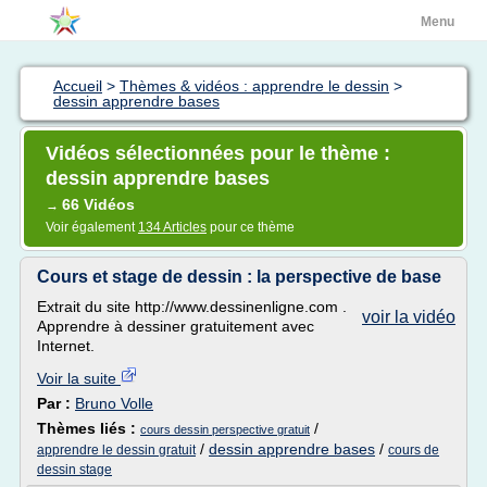
Menu
Accueil
>
Thèmes & vidéos : apprendre le dessin
>
dessin apprendre bases
Vidéos sélectionnées pour le thème :
dessin apprendre bases
66 Vidéos
→
Voir également
134 Articles
pour ce thème
Cours et stage de dessin : la perspective de base
Extrait du site http://www.dessinenligne.com .
voir la vidéo
Apprendre à dessiner gratuitement avec
Internet.
Voir la suite
Par :
Bruno Volle
Thèmes liés :
/
cours dessin perspective gratuit
/
dessin apprendre bases
/
apprendre le dessin gratuit
cours de
dessin stage