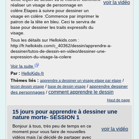
voir la vidéo
réaliser un visage de personnage en
colère.Etapes à suivre pour dessiner un
visage en colère :Commence par imprimer le
patron de la tête en bleu. Ceci te servira de
base pour dessiner les traits expressifs du
visage.
Tous les détails sur Hellokids.com :
http://fr.hellokids.com/c_40362/dessin/apprendre-a-
dessiner/tutos-de-dessin-en-video/dessiner-une-
expression-du-visage-la-colere
Voir la suite
Par :
HelloKids-fr
Thèmes liés :
/
apprendre a dessiner un visage etape par etape
/
/
apprendre dessiner
lecon dessin visage
base de dessin visage
comment apprendre le dessin
des personnages
/
Haut de page
15 jours pour apprendre à dessiner une
nature morte- SESSION 1
Bonjour à tous, très peu de temps en ce
voir la vidéo
moment pour vous faire de nouvelles
vidéos mais j'ai décidé de partager avec