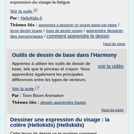
expression-du-visage-la-fatigue
Voir la suite
Par :
HelloKids-fr
Thèmes liés :
/
apprendre a dessiner un visage etape par etape
/
/
apprendre dessiner
lecon dessin visage
base de dessin visage
comment apprendre le dessin
des personnages
/
Haut de page
Outils de dessin de base dans l'Harmony
Apprenez à utiliser les outils de dessin de
voir la vidéo
base, tels que le pinceau et crayon. Vous
apprendrez également les principales
différences entre les types de vecteurs.
Voir la suite
Par :
Toon Boom Animation
Thèmes liés :
dessin apprendre bases
Haut de page
Dessiner une expression du visage : la
colère (Hellokids) (Hellokids)
Cette leçon de dessin va te montrer comment