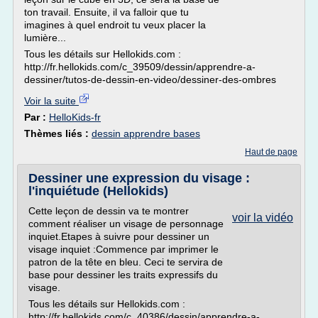
ton travail. Ensuite, il va falloir que tu
imagines à quel endroit tu veux placer la
lumière...
Tous les détails sur Hellokids.com :
http://fr.hellokids.com/c_39509/dessin/apprendre-a-
dessiner/tutos-de-dessin-en-video/dessiner-des-ombres
Voir la suite
Par :
HelloKids-fr
Thèmes liés :
dessin apprendre bases
Haut de page
Dessiner une expression du visage :
l'inquiétude (Hellokids)
Cette leçon de dessin va te montrer
voir la vidéo
comment réaliser un visage de personnage
inquiet.Etapes à suivre pour dessiner un
visage inquiet :Commence par imprimer le
patron de la tête en bleu. Ceci te servira de
base pour dessiner les traits expressifs du
visage.
Tous les détails sur Hellokids.com :
http://fr.hellokids.com/c_40386/dessin/apprendre-a-